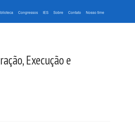
iblioteca
Congressos
IES
Sobre
Contato
Nosso time
ração, Execução e