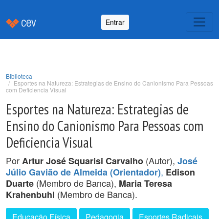
Entrar
Biblioteca
Esportes na Natureza: Estrategias de Ensino do Canionismo Para Pessoas
com Deficiencia Visual
Esportes na Natureza: Estrategias de
Ensino do Canionismo Para Pessoas com
Deficiencia Visual
Por
(Autor),
Artur José Squarisi Carvalho
José
,
Júlio Gavião de Almeida (Orientador)
Edison
(Membro de Banca),
Duarte
Maria Teresa
(Membro de Banca).
Krahenbuhl
Educação Física
Pedagogia
Esportes Radicais