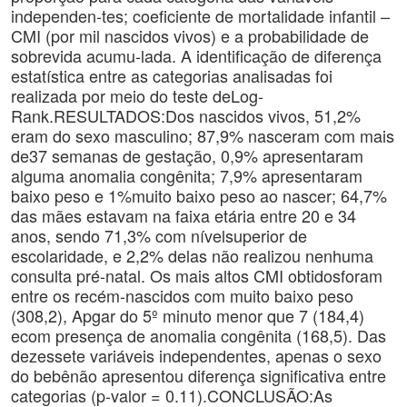
independen-tes; coeficiente de mortalidade infantil –
CMI (por mil nascidos vivos) e a probabilidade de
sobrevida acumu-lada. A identificação de diferença
estatística entre as categorias analisadas foi
realizada por meio do teste deLog-
Rank.RESULTADOS:Dos nascidos vivos, 51,2%
eram do sexo masculino; 87,9% nasceram com mais
de37 semanas de gestação, 0,9% apresentaram
alguma anomalia congênita; 7,9% apresentaram
baixo peso e 1%muito baixo peso ao nascer; 64,7%
das mães estavam na faixa etária entre 20 e 34
anos, sendo 71,3% com nívelsuperior de
escolaridade, e 2,2% delas não realizou nenhuma
consulta pré-natal. Os mais altos CMI obtidosforam
entre os recém-nascidos com muito baixo peso
(308,2), Apgar do 5º minuto menor que 7 (184,4)
ecom presença de anomalia congênita (168,5). Das
dezessete variáveis independentes, apenas o sexo
do bebênão apresentou diferença significativa entre
categorias (p-valor = 0.11).CONCLUSÃO:As