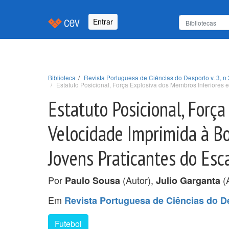
Entrar
Biblioteca
Revista Portuguesa de Ciências do Desporto v. 3, n 
Estatuto Posicional, Força Explosiva dos Membros Inferiore
Estatuto Posicional, Forç
Velocidade Imprimida à B
Jovens Praticantes do Es
Por
(Autor),
(
Paulo Sousa
Julio Garganta
Em
Revista Portuguesa de Ciências do Des
Futebol