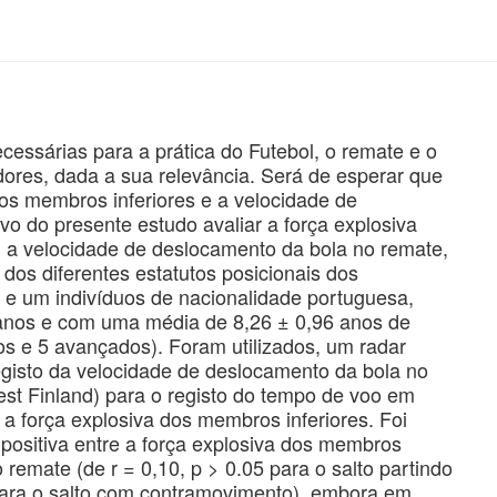
ssárias para a prática do Futebol, o remate e o
dores, dada a sua relevância. Será de esperar que
dos membros inferiores e a velocidade de
vo do presente estudo avaliar a força explosiva
 a velocidade de deslocamento da bola no remate,
 dos diferentes estatutos posicionais dos
a e um indivíduos de nacionalidade portuguesa,
anos e com uma média de 8,26 ± 0,96 anos de
os e 5 avançados). Foram utilizados, um radar
registo da velocidade de deslocamento da bola no
est Finland) para o registo do tempo de voo em
e a força explosiva dos membros inferiores. Foi
 positiva entre a força explosiva dos membros
 remate (de r = 0,10, p > 0.05 para o salto partindo
5 para o salto com contramovimento), embora em