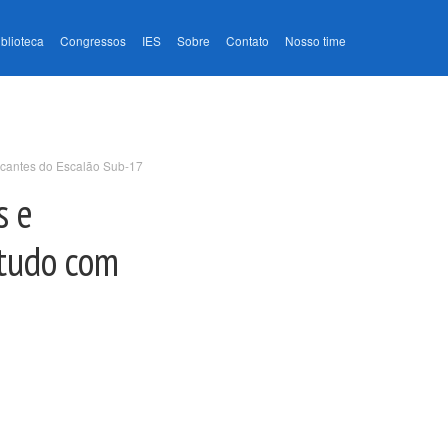
iblioteca
Congressos
IES
Sobre
Contato
Nosso time
icantes do Escalão Sub-17
s e
studo com