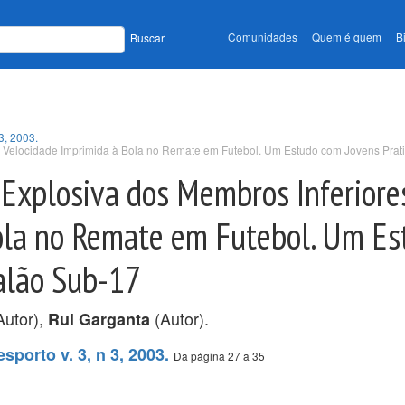
Comunidades
Quem é quem
B
Buscar
3, 2003.
s e Velocidade Imprimida à Bola no Remate em Futebol. Um Estudo com Jovens Prat
a Explosiva dos Membros Inferiore
ola no Remate em Futebol. Um E
calão Sub-17
Autor),
(Autor).
Rui Garganta
porto v. 3, n 3, 2003.
Da página 27 a 35