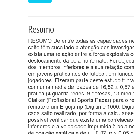
Resumo
RESUMO De entre todas as capacidades nece
salto têm suscitado a atenção dos investiga
exista uma relação entre a força explosiva 
deslocamento da bola no remate. Foi objecti
dos membros inferiores e a sua relação com
em jovens praticantes de futebol, em função
jogadores. Fizeram parte deste estudo trint
com uma média de idades de 16,52 ± 0,57 
prática (4 guarda-redes, 9 defesas, 13 médi
Stalker (Profissional Sports Radar) para o 
remate e um Ergojump (Digitime 1000, Digit
cada salto realizado, por forma a calcular-s
possível verificar que existe uma correlação
inferiores e a velocidade imprimida à bola no
de posição estática e de r = 0,07, p > 0.0