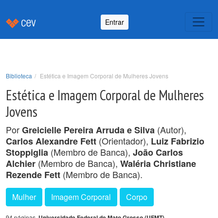
Entrar
Biblioteca
Estética e Imagem Corporal de Mulheres Jovens
Estética e Imagem Corporal de Mulheres
Jovens
Por
(Autor),
Greicielle Pereira Arruda e Silva
(Orientador),
Carlos Alexandre Fett
Luiz Fabrizio
(Membro de Banca),
Stoppiglia
João Carlos
(Membro de Banca),
Alchier
Waléria Christiane
(Membro de Banca).
Rezende Fett
Mulher
Imagem Corporal
Corpo
94 páginas,
Universidade Federal de Mato Grosso (UFMT)