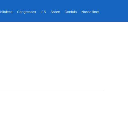
iblioteca
Congressos
IES
Sobre
Contato
Nosso time