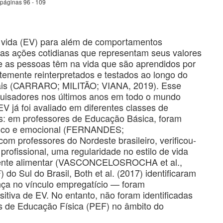
 páginas 96 - 109
e vida (EV) para além de comportamentos
 as ações cotidianas que representam seus valores
e as pessoas têm na vida que são aprendidos por
temente reinterpretados e testados ao longo do
ociais (CARRARO; MILITÃO; VIANA, 2019). Esse
squisadores nos últimos anos em todo o mundo
V já foi avaliado em diferentes classes de
es: em professores de Educação Básica, foram
físico e emocional (FERNANDES;
professores do Nordeste brasileiro, verificou-
rofissional, uma regularidade no estilo de vida
onente alimentar (VASCONCELOSROCHA et al.,
o Sul do Brasil, Both et al. (2017) identificaram
ça no vínculo empregatício — foram
itiva de EV. No entanto, não foram identificadas
is de Educação Física (PEF) no âmbito do