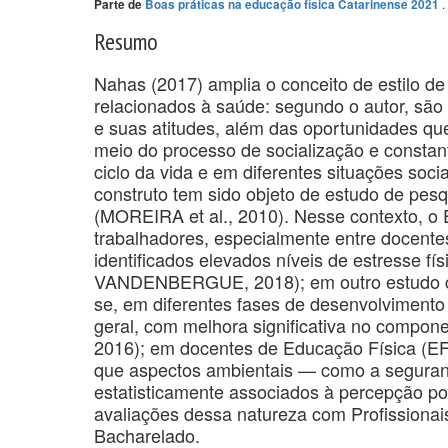
.
Parte de
Boas práticas na educação física Catarinense 2021
Resumo
Nahas (2017) amplia o conceito de estilo d
relacionados à saúde: segundo o autor, são
e suas atitudes, além das oportunidades qu
meio do processo de socialização e constan
ciclo da vida e em diferentes situações s
construto tem sido objeto de estudo de pe
(MOREIRA et al., 2010). Nesse contexto, o E
trabalhadores, especialmente entre docent
identificados elevados níveis de estresse 
VANDENBERGUE, 2018); em outro estudo com 
se, em diferentes fases de desenvolvimento p
geral, com melhora significativa no comp
2016); em docentes de Educação Física (EF) d
que aspectos ambientais — como a seguran
estatisticamente associados à percepção pos
avaliações dessa natureza com Profissiona
Bacharelado.