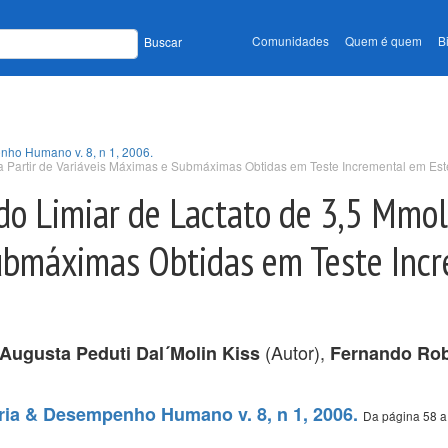
Comunidades
Quem é quem
B
Buscar
nho Humano v. 8, n 1, 2006.
 a Partir de Variáveis Máximas e Submáximas Obtidas em Teste Incremental em Est
do Limiar de Lactato de 3,5 Mmoll
ubmáximas Obtidas em Teste Inc
(Autor),
 Augusta Peduti Dal´Molin Kiss
Fernando Robe
tria & Desempenho Humano v. 8, n 1, 2006.
Da página 58 a