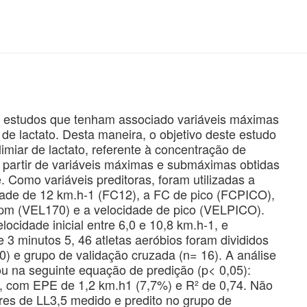
e estudos que tenham associado variáveis máximas
e lactato. Desta maneira, o objetivo deste estudo
 limiar de lactato, referente à concentração de
a partir de variáveis máximas e submáximas obtidas
. Como variáveis preditoras, foram utilizadas a
idade de 12 km.h-1 (FC12), a FC de pico (FCPICO),
pm (VEL170) e a velocidade de pico (VELPICO).
ocidade inicial entre 6,0 e 10,8 km.h-1, e
 3 minutos 5, 46 atletas aeróbios foram divididos
) e grupo de validação cruzada (n= 16). A análise
ou na seguinte equação de predição (p< 0,05):
, com EPE de 1,2 km.h1 (7,7%) e R² de 0,74. Não
lores de LL3,5 medido e predito no grupo de