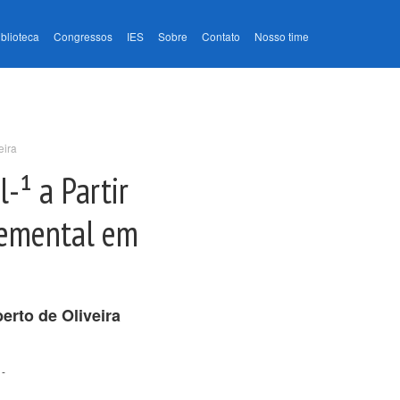
iblioteca
Congressos
IES
Sobre
Contato
Nosso time
eira
-¹ a Partir
remental em
rto de Oliveira
 -