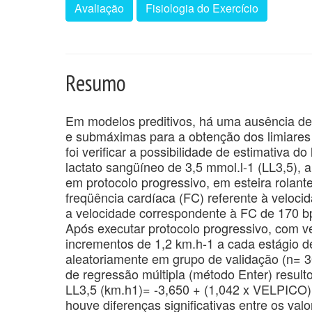
Avaliação
Fisiologia do Exercício
Resumo
Em modelos preditivos, há uma ausência d
e submáximas para a obtenção dos limiares d
foi verificar a possibilidade de estimativa do
lactato sangüíneo de 3,5 mmol.l-1 (LL3,5), 
em protocolo progressivo, em esteira rolante
freqüência cardíaca (FC) referente à veloc
a velocidade correspondente à FC de 170 b
Após executar protocolo progressivo, com vel
incrementos de 1,2 km.h-1 a cada estágio de
aleatoriamente em grupo de validação (n= 30
de regressão múltipla (método Enter) result
LL3,5 (km.h1)= -3,650 + (1,042 x VELPICO)
houve diferenças significativas entre os va