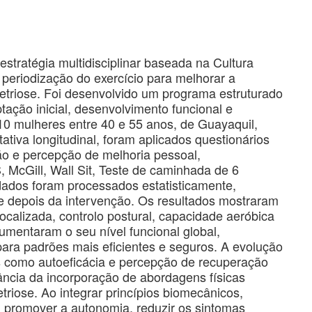
estratégia multidisciplinar baseada na Cultura
a periodização do exercício para melhorar a
triose. Foi desenvolvido um programa estruturado
tação inicial, desenvolvimento funcional e
 10 mulheres entre 40 e 55 anos, de Guayaquil,
ativa longitudinal, foram aplicados questionários
ção e percepção de melhoria pessoal,
 McGill, Wall Sit, Teste de caminhada de 6
ados foram processados ​​estatisticamente,
s e depois da intervenção. Os resultados mostraram
 localizada, controlo postural, capacidade aeróbica
aumentaram o seu nível funcional global,
ara padrões mais eficientes e seguros. A evolução
ivas como autoeficácia e percepção de recuperação
ância da incorporação de abordagens físicas
iose. Ao integrar princípios biomecânicos,
l promover a autonomia, reduzir os sintomas