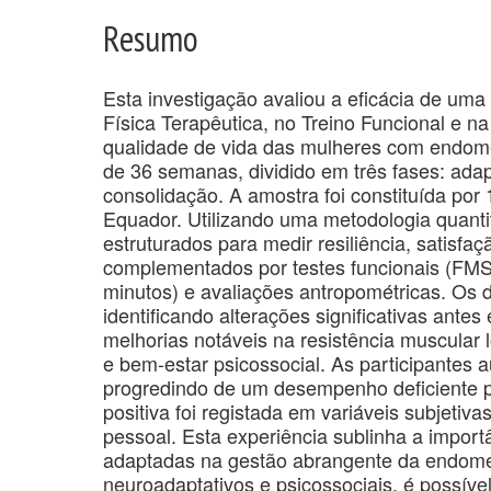
Resumo
Esta investigação avaliou a eficácia de uma 
Física Terapêutica, no Treino Funcional e n
qualidade de vida das mulheres com endome
de 36 semanas, dividido em três fases: adap
consolidação. A amostra foi constituída por
Equador. Utilizando uma metodologia quantit
estruturados para medir resiliência, satisfa
complementados por testes funcionais (FMS,
minutos) e avaliações antropométricas. Os d
identificando alterações significativas ante
melhorias notáveis ​​na resistência muscular
e bem-estar psicossocial. As participantes 
progredindo de um desempenho deficiente p
positiva foi registada em variáveis ​​subjet
pessoal. Esta experiência sublinha a import
adaptadas na gestão abrangente da endometr
neuroadaptativos e psicossociais, é possíve