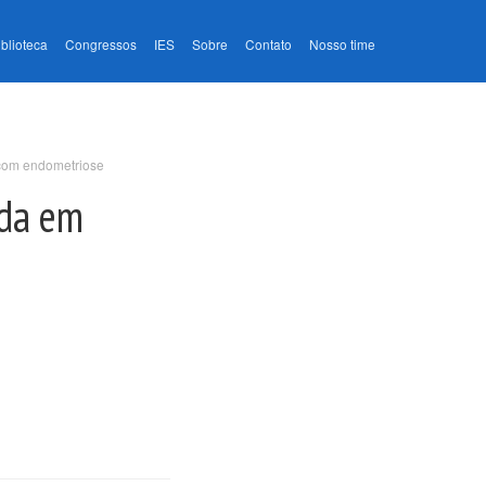
iblioteca
Congressos
IES
Sobre
Contato
Nosso time
s com endometriose
ida em