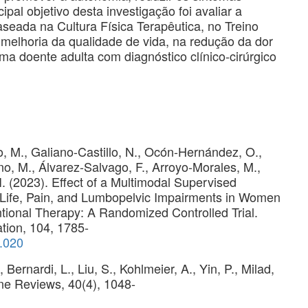
ipal objetivo desta investigação foi avaliar a
baseada na Cultura Física Terapêutica, no Treino
 melhoria da qualidade de vida, na redução da dor
a doente adulta com diagnóstico clínico-cirúrgico
, M., Galiano-Castillo, N., Ocón-Hernández, O.,
o, M., Álvarez-Salvago, F., Arroyo-Morales, M.,
. (2023). Effect of a Multimodal Supervised
 Life, Pain, and Lumbopelvic Impairments in Women
ional Therapy: A Randomized Controlled Trial.
ation, 104, 1785-
6.020
 Bernardi, L., Liu, S., Kohlmeier, A., Yin, P., Milad,
ine Reviews, 40(4), 1048-