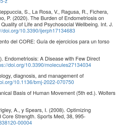
45-z
, Reppuccia, S., La Rosa, V., Ragusa, R., Fichera,
no, P. (2020). The Burden of Endometriosis on
uality of Life and Psychosocial Wellbeing. Int. J.
://doi.org/10.3390/ijerph17134683
ento del CORE: Guía de ejercicios para un torso
2). Endometriosis: A Disease with Few Direct
ps://doi.org/10.3390/molecules27134034
iology, diagnosis, and management of
/doi.org/10.1136/bmj-2022-070750
hanical Basis of Human Movement (5th ed.). Wolters
gley, A., y Spears, I. (2008). Optimizing
d Core Strength. Sports Med, 38, 995-
0838120-00004