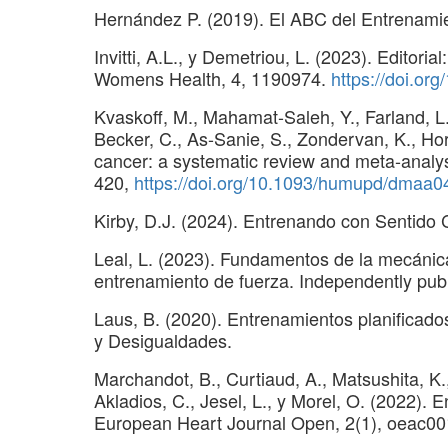
Hernández P. (2019). El ABC del Entrenamie
Invitti, A.L., y Demetriou, L. (2023). Editori
Womens Health, 4, 1190974.
https://doi.or
Kvaskoff, M., Mahamat-Saleh, Y., Farland, L.,
Becker, C., As-Sanie, S., Zondervan, K., Ho
cancer: a systematic review and meta-analy
420,
https://doi.org/10.1093/humupd/dmaa0
Kirby, D.J. (2024). Entrenando con Sentido
Leal, L. (2023). Fundamentos de la mecánica
entrenamiento de fuerza. Independently pub
Laus, B. (2020). Entrenamientos planificado
y Desigualdades.
Marchandot, B., Curtiaud, A., Matsushita, K., T
Akladios, C., Jesel, L., y Morel, O. (2022).
European Heart Journal Open, 2(1), oeac0