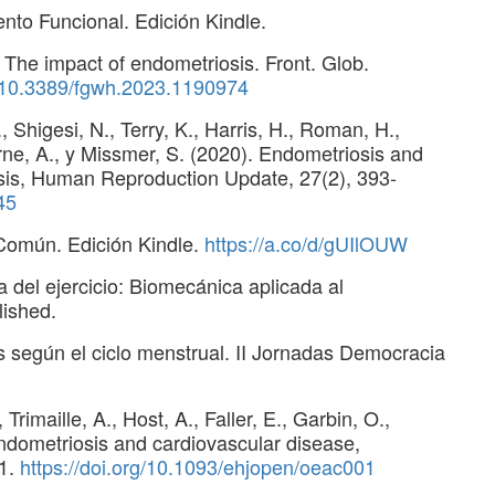
nto Funcional. Edición Kindle.
al: The impact of endometriosis. Front. Glob.
g/10.3389/fgwh.2023.1190974
 Shigesi, N., Terry, K., Harris, H., Roman, H.,
rne, A., y Missmer, S. (2020). Endometriosis and
sis, Human Reproduction Update, 27(2), 393-
45
 Común. Edición Kindle.
https://a.co/d/gUIlOUW
 del ejercicio: Biomecánica aplicada al
lished.
s según el ciclo menstrual. II Jornadas Democracia
rimaille, A., Host, A., Faller, E., Garbin, O.,
 Endometriosis and cardiovascular disease,
01.
https://doi.org/10.1093/ehjopen/oeac001