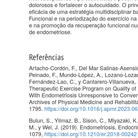
dolorosos e fortalecer o autocuidado. O princ
eficácia de uma estratégia multidisciplinar 
Funcional e na periodização do exercício na
e na promoção da recuperação funcional num
de endometriose.
Referências
Artacho-Cordón, F., Del Mar Salinas-Asensio
Peinado, F., Mundo-López, A., Lozano-Lozan
Fernández-Lao, C., y Cantarero-Villanueva, I
Therapeutic Exercise Program on Quality of
With Endometriosis Unresponsive to Convent
Archives of Physical Medicine and Rehabilit
1795.
https://doi.org/10.1016/j.apmr.2023.0
Bulun, S., Yilmaz, B., Sison, C., Miyazaki, K.,
M., y Wei, J. (2019). Endometriosis, Endocr
1079,
https://doi.org/10.1210/er.2018-00242