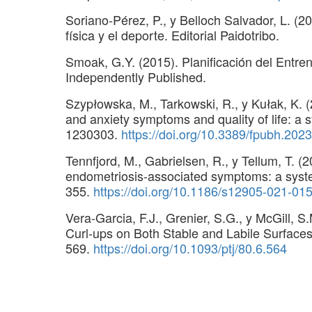
Soriano-Pérez, P., y Belloch Salvador, L. (2
física y el deporte. Editorial Paidotribo.
Smoak, G.Y. (2015). Planificación del Entrena
Independently Published.
Szypłowska, M., Tarkowski, R., y Kułak, K. 
and anxiety symptoms and quality of life: a s
1230303.
https://doi.org/10.3389/fpubh.20
Tennfjord, M., Gabrielsen, R., y Tellum, T. (2
endometriosis-associated symptoms: a syst
355.
https://doi.org/10.1186/s12905-021-01
Vera-Garcia, F.J., Grenier, S.G., y McGill,
Curl-ups on Both Stable and Labile Surfaces
569.
https://doi.org/10.1093/ptj/80.6.564