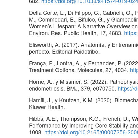
682.
https://doi.org/10.1038/s41574-019-02
Della Corte, L., Di Filippo, C., Gabrielli, O.
M., Commodari, E., Bifulco, G., y Giampaoli
Women’s Lifespan: A Narrative Overview on Q
Environ. Res. Public Health, 17, 4683.
https
Elisworth, A. (2017). Anatomía, y Entrenami
perfecto. Editorial Paidotribo.
França, P., Lontra, A., y Fernandes, P. (202
Treatment Options. Molecules, 27, 4034.
htt
Horne, A., y Missmer, S. (2022). Pathophys
endometriosis. BMJ, 379, e070750.
https:/
Hamill, J., y Knutzen, K.M. (2020). Biomec
Kluwer Health.
Hibbs, A.E., Thompson, K.G., French, D., Wri
Performance by Improving Core Stability an
1008.
https://doi.org/10.2165/00007256-20