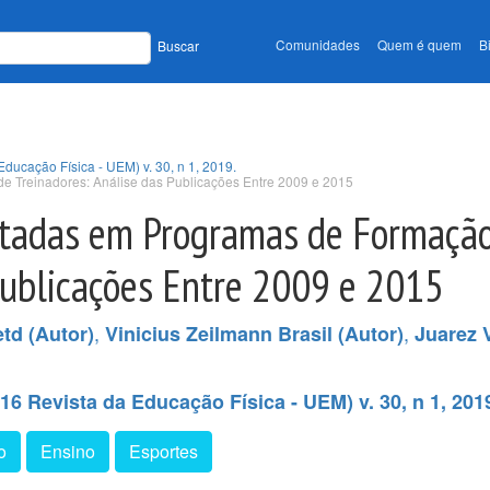
Comunidades
Quem é quem
B
Buscar
Educação Física - UEM) v. 30, n 1, 2019.
e Treinadores: Análise das Publicações Entre 2009 e 2015
otadas em Programas de Formaçã
Publicações Entre 2009 e 2015
,
,
etd (Autor)
Vinicius Zeilmann Brasil (Autor)
Juarez V
16 Revista da Educação Física - UEM) v. 30, n 1, 201
o
Ensino
Esportes