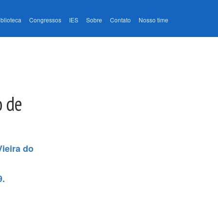
iblioteca
Congressos
IES
Sobre
Contato
Nosso time
o de
ieira do
9.