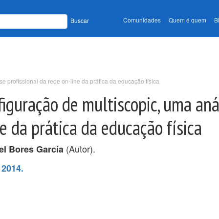
Comunidades
Quem é quem
B
Buscar
e profissional da rede on-line da prática da educação física
figuração de multiscopic, uma aná
ne da prática da educação física
(Autor).
el Bores García
 2014.