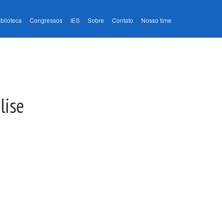
iblioteca
Congressos
IES
Sobre
Contato
Nosso time
lise