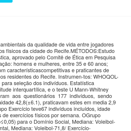
mbientais da qualidade de vida entre jogadores
ícios físicos da cidade do Recife.MÉTODOS:Estudo
ística, aprovado pelo Comitê de Ética em Pesquisa
ação: homens e mulheres, entre 35 e 60 anos;
om característicascompetitivas e praticantes de
todos residentes do Recife. Instrumen-tos: WHOQOL-
ara seleção dos indivíduos. Estatística
tude interquartílica, e o teste U Mann-Whitney
am aos questionários 177 indivíduos, sendo
dade 42,8(±6.1), praticavam estes em media 2,9
po Exercício teve67 indivíduos incluídos, idade
s de exercícios físicos por semana. OGrupo
(p≤0,05) para o Domínio Social, Mediana: Voleibol-
tal, Mediana: Voleibol-71,8/ Exercício-