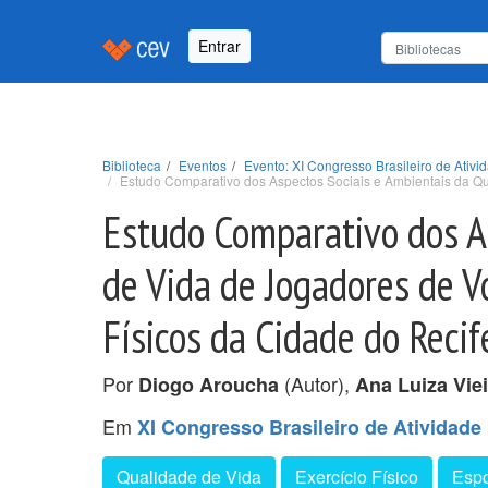
Entrar
Biblioteca
Eventos
Evento: XI Congresso Brasileiro de Ativ
Estudo Comparativo dos Aspectos Sociais e Ambientais da Qua
Estudo Comparativo dos A
de Vida de Jogadores de Vo
Físicos da Cidade do Recif
Por
(Autor),
Diogo Aroucha
Ana Luiza Viei
Em
XI Congresso Brasileiro de Atividade
Qualidade de Vida
Exercício Físico
Espo