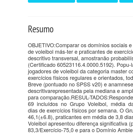
Resumo
OBJETIVO:Comparar os domínios sociais e a
de voleibol más-ter e praticantes de exerc
descritivo transversal, amostranão probabil
(Certificado 60523116.4.0000.5192). Popu-l
jogadores de voleibol da categoria master c
exercícios físicos regulares e orientados, 
Breve (pontuado no SPSS v20) e anamnese p
descritivarepresentada pela mediana e ampli
para comparação.RESUL-TADOS:Responder
69 incluídos no Grupo Voleibol, média dai
dias de exercícios físicos por semana. O Gru
46,1(±6.8), praticantes em média de 3,8 dia
Voleibol apresentou diferença significativa 
83,3/Exercício-75,0 e para o Domínio Ambien