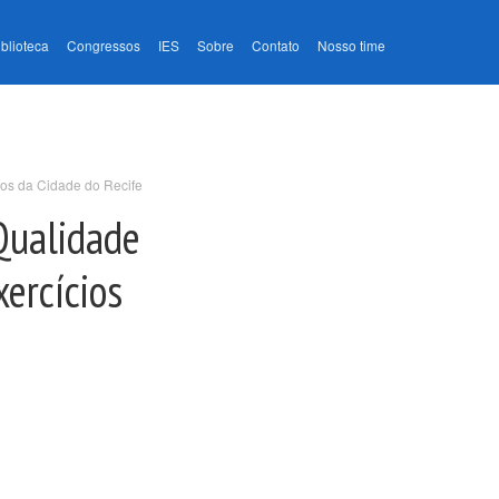
iblioteca
Congressos
IES
Sobre
Contato
Nosso time
cos da Cidade do Recife
Qualidade
xercícios