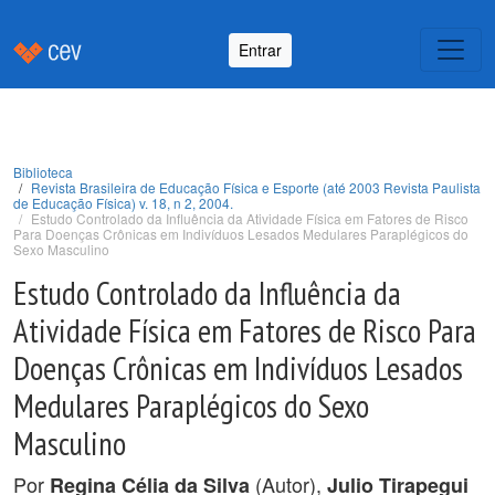
Entrar
Biblioteca
Revista Brasileira de Educação Física e Esporte (até 2003 Revista Paulista
de Educação Física) v. 18, n 2, 2004.
Estudo Controlado da Influência da Atividade Física em Fatores de Risco
Para Doenças Crônicas em Indivíduos Lesados Medulares Paraplégicos do
Sexo Masculino
Estudo Controlado da Influência da
Atividade Física em Fatores de Risco Para
Doenças Crônicas em Indivíduos Lesados
Medulares Paraplégicos do Sexo
Masculino
Por
(Autor),
Regina Célia da Silva
Julio Tirapegui