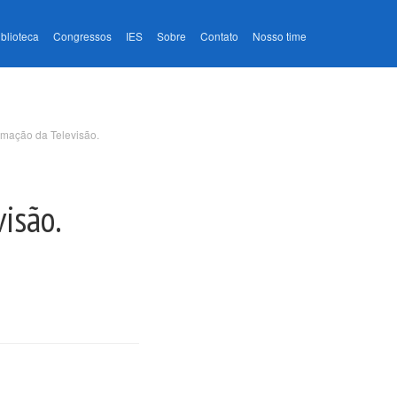
iblioteca
Congressos
IES
Sobre
Contato
Nosso time
amação da Televisão.
visão.