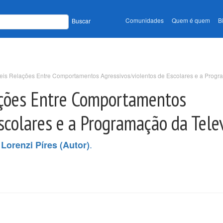
Comunidades
Quem é quem
B
Buscar
eis Relações Entre Comportamentos Agressivos/violentos de Escolares e a Progr
ações Entre Comportamentos
scolares e a Programação da Tele
.
Lorenzi Píres (Autor)