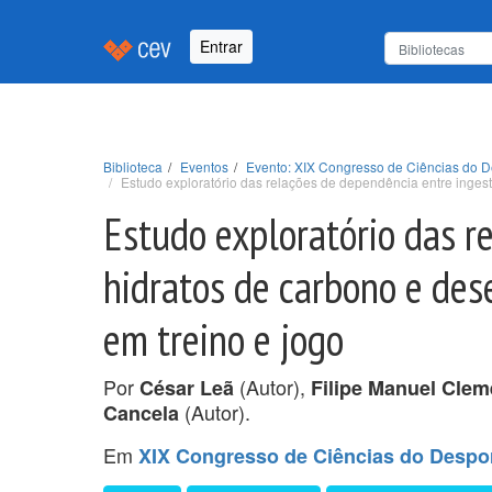
Entrar
Biblioteca
Eventos
Evento: XIX Congresso de Ciências do D
Estudo exploratório das relações de dependência entre inges
Estudo exploratório das r
hidratos de carbono e de
em treino e jogo
Por
(Autor),
César Leã
Filipe Manuel Clem
(Autor).
Cancela
Em
XIX Congresso de Ciências do Despor