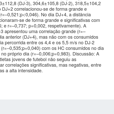
3±112,8 (DJ-3), 304,6±105,8 (DJ-2), 318,5±104,2
o DJ+2 correlacionou-se de forma grande e
r=–0,521;p<0,046). No dia DJ+4, a distância
acionaram-se de forma grande e significativas com
; e r=–0,737; p=0,002, respetivamente). A
J-3 apresentou uma correlação grande (r=–
ia anterior (DJ+4), mas não com os consumidos
ia percorrida entre os 4,4 e os 5,5 m/s no DJ-2
va (r=–0,535;p=0,040) com os HC consumidos no dia
no próprio dia (r=–0,006;p=0,983). Discussão: A
letas jovens de futebol não seguiu as
r correlações significativas, mas negativas, entre
s a alta intensidade.