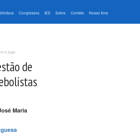
iblioteca
Congressos
IES
Sobre
Contato
Nosso time
no e jogo
estão de
ebolistas
José Maria
uguesa