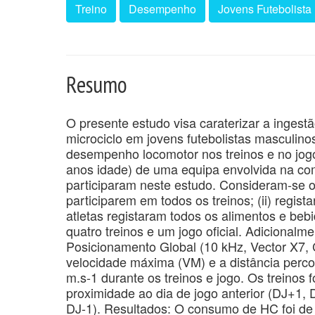
Treino
Desempenho
Jovens Futebolista
Resumo
O presente estudo visa caraterizar a ingest
microciclo em jovens futebolistas masculin
desempenho locomotor nos treinos e no jogo
anos idade) de uma equipa envolvida na co
participaram neste estudo. Consideram-se os 
participarem em todos os treinos; (ii) regis
atletas registaram todos os alimentos e beb
quatro treinos e um jogo oficial. Adicional
Posicionamento Global (10 kHz, Vector X7, C
velocidade máxima (VM) e a distância percor
m.s-1 durante os treinos e jogo. Os treinos
proximidade ao dia de jogo anterior (DJ+1,
DJ-1). Resultados: O consumo de HC foi de