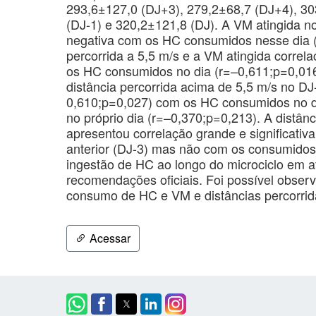
293,6±127,0 (DJ+3), 279,2±68,7 (DJ+4), 30
(DJ-1) e 320,2±121,8 (DJ). A VM atingida n
negativa com os HC consumidos nesse dia (
percorrida a 5,5 m/s e a VM atingida correl
os HC consumidos no dia (r=–0,611;p=0,016
distância percorrida acima de 5,5 m/s no D
0,610;p=0,027) com os HC consumidos no d
no próprio dia (r=–0,370;p=0,213). A distânc
apresentou correlação grande e significati
anterior (DJ-3) mas não com os consumidos 
ingestão de HC ao longo do microciclo em at
recomendações oficiais. Foi possível observa
consumo de HC e VM e distâncias percorrida
Acessar