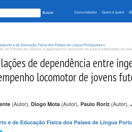
Comunidades
Quem é quem
B
Buscar
esporto e de Educação Física dos Países de Língua Portuguesa s
tão de hidratos de carbono e desempenho locomotor de jovens futebolistas em trei
elações de dependência entre ing
sempenho locomotor de jovens fut
(Autor),
(Autor),
(Autor),
ente
Diogo Mota
Paulo Roriz
to e de Educação Física dos Países de Língua Port