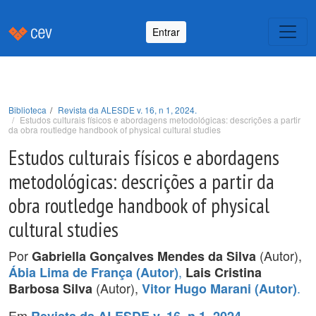
Entrar
Biblioteca
Revista da ALESDE v. 16, n 1, 2024.
Estudos culturais físicos e abordagens metodológicas: descrições a partir
da obra routledge handbook of physical cultural studies
Estudos culturais físicos e abordagens
metodológicas: descrições a partir da
obra routledge handbook of physical
cultural studies
Por
(Autor),
Gabriella Gonçalves Mendes da Silva
,
Ábia Lima de França (Autor)
Lais Cristina
(Autor),
.
Barbosa Silva
Vitor Hugo Marani (Autor)
Em