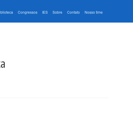
iblioteca
Congressos
IES
Sobre
Contato
Nosso time
ta