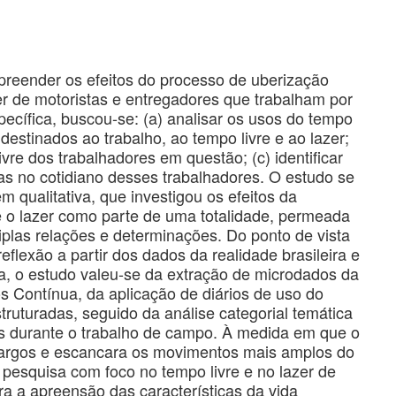
preender os efeitos do processo de uberização
er de motoristas e entregadores que trabalham por
pecífica, buscou-se: (a) analisar os usos do tempo
estinados ao trabalho, ao tempo livre e ao lazer;
ivre dos trabalhadores em questão; (c) identificar
das no cotidiano desses trabalhadores. O estudo se
qualitativa, que investigou os efeitos da
 e o lazer como parte de uma totalidade, permeada
tiplas relações e determinações. Do ponto de vista
flexão a partir dos dados da realidade brasileira e
ca, o estudo valeu-se da extração de microdados da
s Contínua, da aplicação de diários de uso do
truturadas, seguido da análise categorial temática
s durante o trabalho de campo. À medida em que o
largos e escancara os movimentos mais amplos do
 pesquisa com foco no tempo livre e no lazer de
ra a apreensão das características da vida