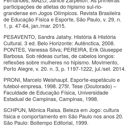
Fernandes; MAZO, Janice Zarpellon. As primeiras
participações de atletas do hipismo sul-rio-
grandense em Jogos Olímpicos. Revista Brasileira
de Educação Física e Esporte, São Paulo, v. 29, n.
1, p. 47-64, jan./mar. 2015.
PESAVENTO, Sandra Jatahy. História & História
Cultural. 3 ed. Belo Horizonte: Autênctica, 2008.
PONTES, Vanessa Silva; PEREIRA, Erik Giuseppe
Barbosa. Sob rédeas curtas, de cabelos longos:
reflexões sobre mulheres no hipismo. Movimento,
Porto Alegre, v. 20. n. 3, p. 1197-1222, jul./set. 2014.
PRONI, Marcelo Weishaupt. Esporte-espetáculo e
futebol-empresa. 1998. 275f. Tese (Doutorado) –
Faculdade de Educação Física, Universidade
Estadual de Campinas, Campinas, 1998.
SCHPUN, Mônica Raisa. Beleza em Jogo: cultura
física e comportamento em São Paulo nos anos 20.
São Paulo: Boitempo Editorial, 1999.