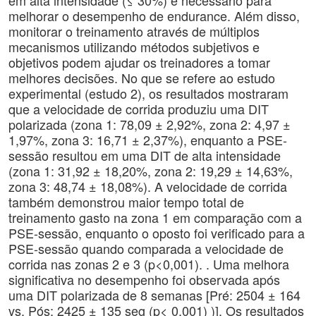
em alta intensidade (≤ 30%) é necessário para
melhorar o desempenho de endurance. Além disso,
monitorar o treinamento através de múltiplos
mecanismos utilizando métodos subjetivos e
objetivos podem ajudar os treinadores a tomar
melhores decisões. No que se refere ao estudo
experimental (estudo 2), os resultados mostraram
que a velocidade de corrida produziu uma DIT
polarizada (zona 1: 78,09 ± 2,92%, zona 2: 4,97 ±
1,97%, zona 3: 16,71 ± 2,37%), enquanto a PSE-
sessão resultou em uma DIT de alta intensidade
(zona 1: 31,92 ± 18,20%, zona 2: 19,29 ± 14,63%,
zona 3: 48,74 ± 18,08%). A velocidade de corrida
também demonstrou maior tempo total de
treinamento gasto na zona 1 em comparação com a
PSE-sessão, enquanto o oposto foi verificado para a
PSE-sessão quando comparada a velocidade de
corrida nas zonas 2 e 3 (p<0,001). . Uma melhora
significativa no desempenho foi observada após
uma DIT polarizada de 8 semanas [Pré: 2504 ± 164
vs. Pós: 2425 ± 135 seg (p< 0,001) )]. Os resultados