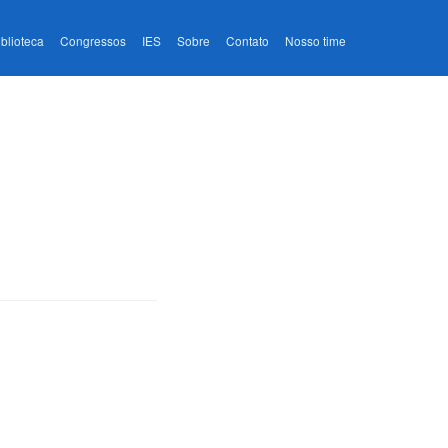
iblioteca
Congressos
IES
Sobre
Contato
Nosso time