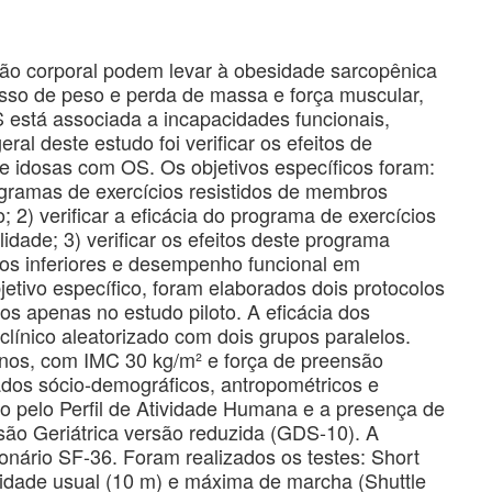
o corporal podem levar à obesidade sarcopênica
esso de peso e perda de massa e força muscular,
está associada a incapacidades funcionais,
ral deste estudo foi verificar os efeitos de
 de idosas com OS. Os objetivos específicos foram:
rogramas de exercícios resistidos de membros
 2) verificar a eficácia do programa de exercícios
lidade; 3) verificar os efeitos deste programa
s inferiores e desempenho funcional em
jetivo específico, foram elaborados dois protocolos
os apenas no estudo piloto. A eficácia dos
clínico aleatorizado com dois grupos paralelos.
anos, com IMC 30 kg/m² e força de preensão
os sócio-demográficos, antropométricos e
dido pelo Perfil de Atividade Humana e a presença de
ão Geriátrica versão reduzida (GDS-10). A
onário SF-36. Foram realizados os testes: Short
cidade usual (10 m) e máxima de marcha (Shuttle