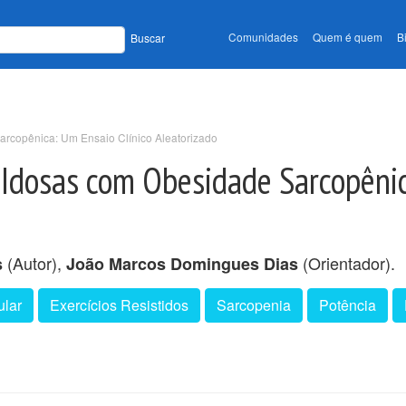
Comunidades
Quem é quem
B
Buscar
arcopênica: Um Ensaio Clínico Aleatorizado
a Idosas com Obesidade Sarcopêni
(Autor),
(Orientador).
s
João Marcos Domingues Dias
ular
Exercícios Resistidos
Sarcopenia
Potência