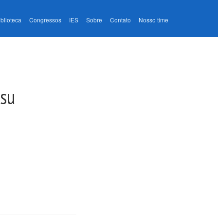
iblioteca
Congressos
IES
Sobre
Contato
Nosso time
tsu