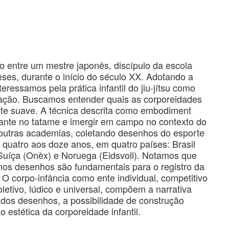
tro entre um mestre japonês, discípulo da escola
ses, durante o início do século XX. Adotando a
teressamos pela prática infantil do jiu-jítsu como
pação. Buscamos entender quais as corporeidades
rte suave. A técnica descrita como embodiment
pante no tatame e imergir em campo no contexto do
s outras academias, coletando desenhos do esporte
s quatro aos doze anos, em quatro países: Brasil
, Suíça (Onèx) e Noruega (Eidsvoll). Notamos que
 nos desenhos são fundamentais para o registro da
. O corpo-infância como ente individual, competitivo
oletivo, lúdico e universal, compõem a narrativa
 dos desenhos, a possibilidade de construção
 estética da corporeidade infantil.