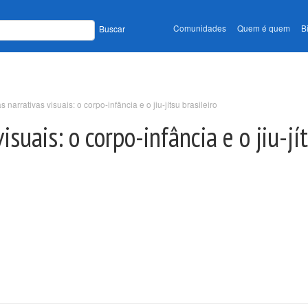
Comunidades
Quem é quem
B
Buscar
 narrativas visuais: o corpo-infância e o jiu-jítsu brasileiro
suais: o corpo-infância e o jiu-jí