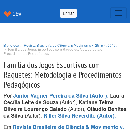
Entrar
Biblioteca
Revista Brasileira de Ciência & Movimento v. 25, n 4, 2017.
Família dos Jogos Esportivos com Raquetes: Metodologia e
Procedimentos Pedagógicos
Família dos Jogos Esportivos com
Raquetes: Metodologia e Procedimentos
Pedagógicos
Por
,
Junior Vagner Pereira da Silva (Autor)
Laura
(Autor),
Cecília Leite de Souza
Katiane Telma
(Autor),
Oliveira Lourenço Calado
Cláudio Benites
(Autor),
.
da Silva
Riller Silva Reverdito (Autor)
Em
Revista Brasileira de Ciência & Movimento v.