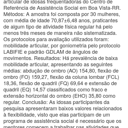
articular de idosas frequentadoras do Centro de
Referência de Assistência Social em Boa Vista-RR.
Métodos: A amostra foi composta por 30 mulheres,
com média de idade 70,87±6,48 anos, praticantes
de algum tipo de atividade física regular há pelo
menos três meses de maneira não sistematizada.
Os protocolos para avaliação utilizados foram:
mobilidade articular, por goniometria pelo protocolo
LABIFIE e padrão GDLAM de ângulos de
movimentos. Resultados: Há prevalência de baixa
mobilidade articular, apresentando as seguintes
médias: abdução de ombro (AO) 154,80, flexão de
ombro (FO) 159,27, flexão da coluna lombar (FCL)
18,36, flexão de quadril (FQ) 69,64 e extensão de
quadril (EQ) 14,57 classificados como fraco e
extensão horizontal do ombro (EHO) 35,80 como
regular. Conclusão: As idosas participantes da
pesquisa apresentaram baixos valores relacionados
à flexibilidade, visto que elas participam de um
programa de assistência social é necessário que os
mentores comecem a trabalhar nas atividades que