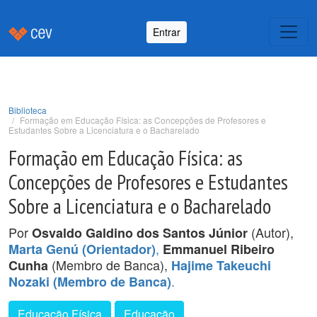
Entrar
Biblioteca
Formação em Educação Física: as Concepções de Profesores e
Estudantes Sobre a Licenciatura e o Bacharelado
Formação em Educação Física: as
Concepções de Profesores e Estudantes
Sobre a Licenciatura e o Bacharelado
Por
(Autor),
Osvaldo Galdino dos Santos Júnior
,
Marta Genú (Orientador)
Emmanuel Ribeiro
(Membro de Banca),
Cunha
Hajime Takeuchi
.
Nozaki (Membro de Banca)
Educação Física
Educação