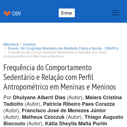
Entrar
Biblioteca
Eventos
Evento: XII Congresso Brasileiro de Atividade Física e Saúde - CBAFS s
Frequência do Comportamento Sedentário e Relação com Perfil
Antropométrico em Meninas e Meninos
Frequência do Comportamento
Sedentário e Relação com Perfil
Antropométrico em Meninas e Meninos
Por
(Autor),
Dhulyane Alberti Dias
Maiara Cristina
(Autor),
Tadiotto
Patricia Ribeiro Paes Corazza
(Autor),
Francisco José de Menezes Júnior
(Autor),
(Autor),
Matheus Czoczuk
Thiago Augusto
(Autor),
Biscouto
Kátia Sheylla Malta Purim