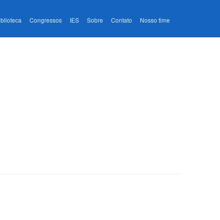
iblioteca
Congressos
IES
Sobre
Contato
Nosso time