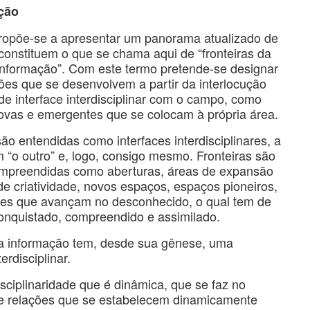
ção
 propõe-se a apresentar um panorama atualizado de
onstituem o que se chama aqui de “fronteiras da
 informação”. Com este termo pretende-se designar
ões que se desenvolvem a partir da interlocução
e interface interdisciplinar com o campo, como
ovas e emergentes que se colocam à própria área.
são entendidas como interfaces interdisciplinares, a
 “o outro” e, logo, consigo mesmo. Fronteiras são
preendidas como aberturas, áreas de expansão
e criatividade, novos espaços, espaços pioneiros,
ntes que avançam no desconhecido, o qual tem de
conquistado, compreendido e assimilado.
da informação tem, desde sua gênese, uma
erdisciplinar.
sciplinaridade que é dinâmica, que se faz no
e relações que se estabelecem dinamicamente