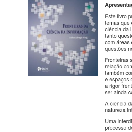
Apresenta
Este livro
temas que c
ciência da
tanto quest
com áreas d
questões n
Fronteiras 
relação com
também com
e espaços d
a rigor fre
ser ainda 
A ciência 
natureza int
Uma interdi
processo d