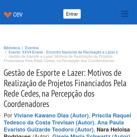
Entrar
Biblioteca
Eventos
Evento: XXVII Enarel - Encontro Nacional de Recreação e Lazer s
Gestão de Esporte e Lazer: Motivos de Realização de Projetos
Financiados Pela Rede Cedes, na Percepção dos Coordenadores
Gestão de Esporte e Lazer: Motivos de
Realização de Projetos Financiados Pela
Rede Cedes, na Percepção dos
Coordenadores
Por
,
Viviane Kawano Dias (Autor)
Priscila Raquel
,
Tedesco da Costa Trevisan (Autor)
Ana Paula
,
Evaristo Guizarde Teodoro (Autor)
Nara Heloisa
(Autor),
.
Rodrigues
Gisele Maria Schwartz (Autor)