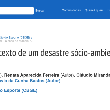
Comunidades
Quem é quem
B
Buscar
tão do Esporte (CBGE) s
al – o caso de Maceió-AL
texto de um desastre sócio-ambie
),
(Autor),
Renata Aparecida Ferreira
Cláudio Mirand
.
ávia da Cunha Bastos (Autor)
do Esporte (CBGE)