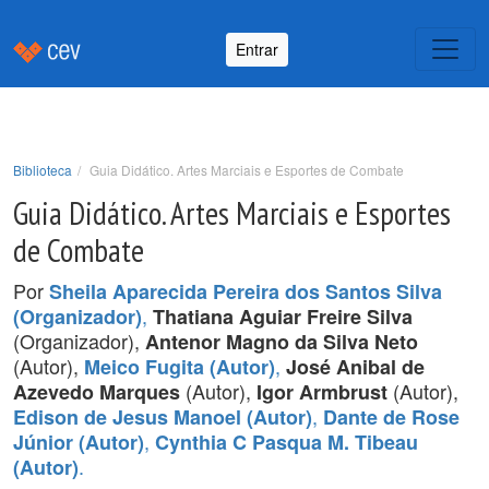
Entrar
Biblioteca
Guia Didático. Artes Marciais e Esportes de Combate
Guia Didático. Artes Marciais e Esportes
de Combate
Por
Sheila Aparecida Pereira dos Santos Silva
,
(Organizador)
Thatiana Aguiar Freire Silva
(Organizador),
Antenor Magno da Silva Neto
(Autor),
,
Meico Fugita (Autor)
José Anibal de
(Autor),
(Autor),
Azevedo Marques
Igor Armbrust
,
Edison de Jesus Manoel (Autor)
Dante de Rose
,
Júnior (Autor)
Cynthia C Pasqua M. Tibeau
.
(Autor)