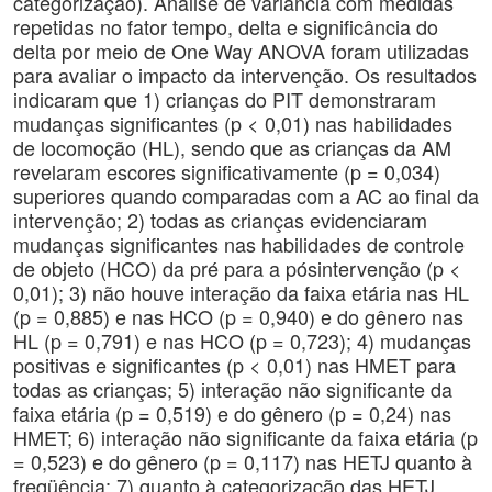
categorização). Análise de variância com medidas
repetidas no fator tempo, delta e significância do
delta por meio de One Way ANOVA foram utilizadas
para avaliar o impacto da intervenção. Os resultados
indicaram que 1) crianças do PIT demonstraram
mudanças significantes (p < 0,01) nas habilidades
de locomoção (HL), sendo que as crianças da AM
revelaram escores significativamente (p = 0,034)
superiores quando comparadas com a AC ao final da
intervenção; 2) todas as crianças evidenciaram
mudanças significantes nas habilidades de controle
de objeto (HCO) da pré para a pósintervenção (p <
0,01); 3) não houve interação da faixa etária nas HL
(p = 0,885) e nas HCO (p = 0,940) e do gênero nas
HL (p = 0,791) e nas HCO (p = 0,723); 4) mudanças
positivas e significantes (p < 0,01) nas HMET para
todas as crianças; 5) interação não significante da
faixa etária (p = 0,519) e do gênero (p = 0,24) nas
HMET; 6) interação não significante da faixa etária (p
= 0,523) e do gênero (p = 0,117) nas HETJ quanto à
freqüência; 7) quanto à categorização das HETJ,