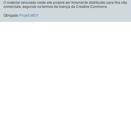
O material veiculado neste site poderá ser livremente distribuído para fins não
comerciais, segundo os termos da licença da Creative Commons.
Obrigado
Projeti.ME!!!