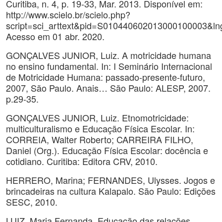
Curitiba, n. 4, p. 19-33, Mar. 2013. Disponível em:
http://www.scielo.br/scielo.php?
script=sci_arttext&pid=S010440602013000100003&l
Acesso em 01 abr. 2020.
GONÇALVES JUNIOR, Luiz. A motricidade humana
no ensino fundamental. In: I Seminário Internacional
de Motricidade Humana: passado-presente-futuro,
2007, São Paulo. Anais… São Paulo: ALESP, 2007.
p.29-35.
GONÇALVES JUNIOR, Luiz. Etnomotricidade:
multiculturalismo e Educação Física Escolar. In:
CORREIA, Walter Roberto; CARREIRA FILHO,
Daniel (Org.). Educação Física Escolar: docência e
cotidiano. Curitiba: Editora CRV, 2010.
HERRERO, Marina; FERNANDES, Ulysses. Jogos e
brincadeiras na cultura Kalapalo. São Paulo: Edições
SESC, 2010.
LUIZ, Maria Fernanda. Educação das relações