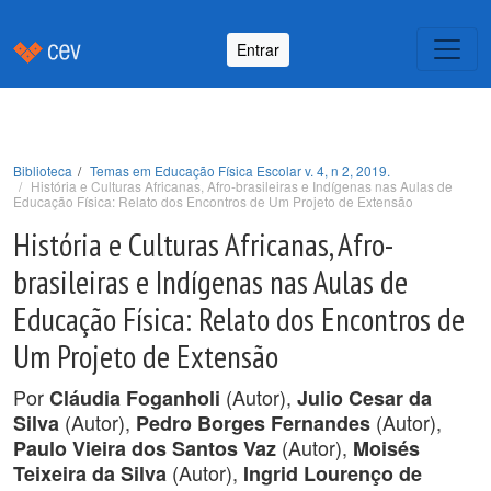
Entrar
Biblioteca
Temas em Educação Física Escolar v. 4, n 2, 2019.
História e Culturas Africanas, Afro-brasileiras e Indígenas nas Aulas de
Educação Física: Relato dos Encontros de Um Projeto de Extensão
História e Culturas Africanas, Afro-
brasileiras e Indígenas nas Aulas de
Educação Física: Relato dos Encontros de
Um Projeto de Extensão
Por
(Autor),
Cláudia Foganholi
Julio Cesar da
(Autor),
(Autor),
Silva
Pedro Borges Fernandes
(Autor),
Paulo Vieira dos Santos Vaz
Moisés
(Autor),
Teixeira da Silva
Ingrid Lourenço de