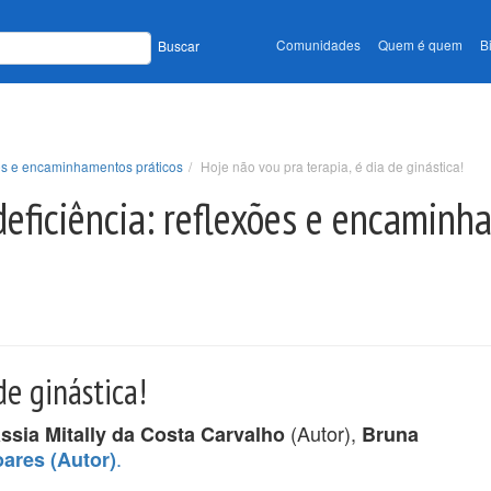
Comunidades
Quem é quem
B
Buscar
ões e encaminhamentos práticos
Hoje não vou pra terapia, é dia de ginástica!
deficiência: reflexões e encaminh
de ginástica!
(Autor),
ssia Mitally da Costa Carvalho
Bruna
.
ares (Autor)