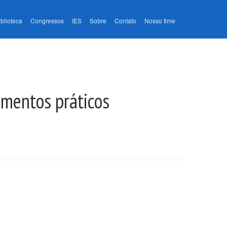
iblioteca
Congressos
IES
Sobre
Contato
Nosso time
amentos práticos