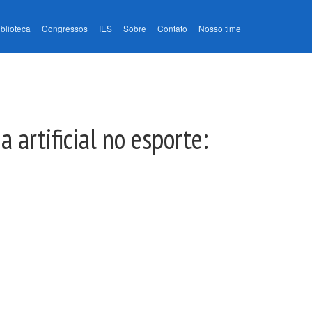
iblioteca
Congressos
IES
Sobre
Contato
Nosso time
 artificial no esporte: