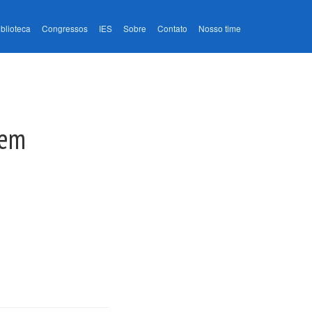
iblioteca
Congressos
IES
Sobre
Contato
Nosso time
 em