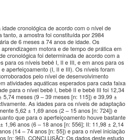
a idade cronológica de acordo com o nível de
nto, a amostra foi constituída por 2984
tária de 6 meses a 74 anos de idade. Os
de aprendizagem motora e de tempo de prática em
ade cronológica foi determinada de acordo com a
ara os níveis bebê I, II e III, e em anos para os
 e aperfeiçoamento (I, II e III). Os níveis foram
 corroborados pelo nível de desenvolvimento
em atividades aquáticas esperados para cada faixa
 para o nível bebê I, bebê II e bebê III foi 12,34
± 5,74 meses (9 – 39 meses [n: 115]) e 39,99 ±
ctivamente. As idades para os níveis de adaptação
mente 5,62 ± 1,69 anos (2 – 15 anos [n: 724]) e
nquanto que para o aperfeiçoamento houve bastante
± 1,96 anos (6 – 18 anos [n: 556]; II: 11,98 ± 2,14
anos (14 – 74 anos [n: 55]) e para o nível iniciação
 anos [n: 96]). CONCLUSÃO: Os dados deste estudo