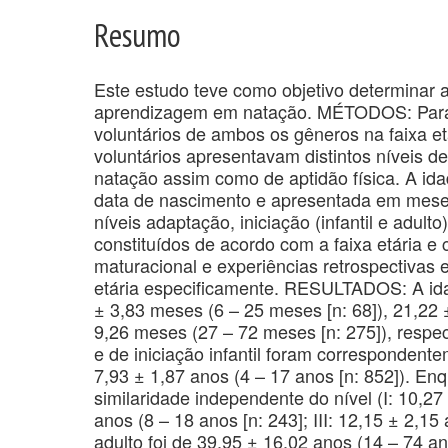
Resumo
Este estudo teve como objetivo determinar 
aprendizagem em natação. MÉTODOS: Para ta
voluntários de ambos os gêneros na faixa e
voluntários apresentavam distintos níveis 
natação assim como de aptidão física. A id
data de nascimento e apresentada em meses p
níveis adaptação, iniciação (infantil e adulto)
constituídos de acordo com a faixa etária e
maturacional e experiências retrospectivas 
etária especificamente. RESULTADOS: A idade
± 3,83 meses (6 – 25 meses [n: 68]), 21,22 
9,26 meses (27 – 72 meses [n: 275]), respe
e de iniciação infantil foram correspondente
7,93 ± 1,87 anos (4 – 17 anos [n: 852]). E
similaridade independente do nível (I: 10,27 
anos (8 – 18 anos [n: 243]; III: 12,15 ± 2,15 
adulto foi de 39,95 ± 16,02 anos (14 – 74