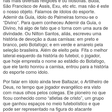
nas mais diversas religiões e ou filosofias. Buda,
São Francisco de Assis, Exu, etc etc. mas não é este
o nosso objeto. Falamos de ídolos do esporte.
Ademir da Guia, ídolo do Palmeiras tornou-se o
“Divino”. Para quem conheceu Ademir da Guia, o
Divino, há algo de fato que o torna com uma aura de
divindade. Ou Nilton Santos, aliás, escreveu uma
história de devoção a duas camisas: em preto e
branco, pelo Botafogo; e em verde e amarelo pela
seleção brasileira. Além de eleito pela Fifa o melhor
lateral-esquerdo da história do futebol, o jogador,
que hoje empresta o nome ao estádio do Botafogo,
que ele tanto honrou a camisa, entrou para a história
do esporte como idolo.
Por falar em ídolo ainda teve Baltazar, o Artilheiro de
Deus, no tempo que jogador evangélico era visto
com maus olhos pelos colegas. Ele pioneiro no que
ficou conhecido como “atletas de cristo”, um grupo
que ganhou espaços no meio futebolístico e que
pode ser representado na figura do atacante