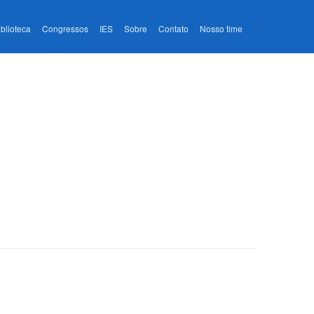
iblioteca
Congressos
IES
Sobre
Contato
Nosso time