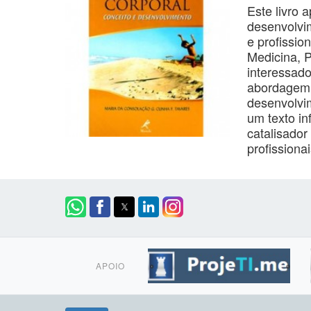
Este livro 
desenvolvi
e profissio
Medicina, P
interessad
abordagem 
desenvolvi
um texto in
catalisador
profissiona
APOIO