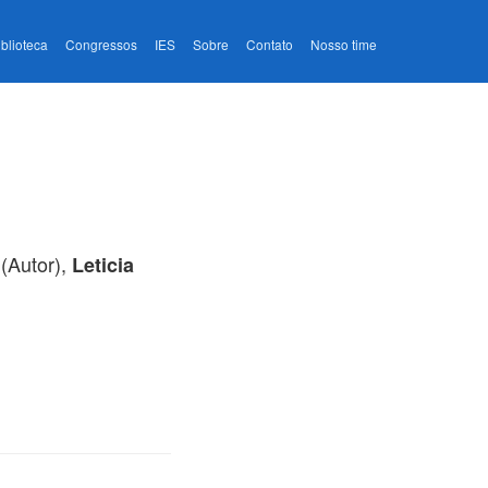
iblioteca
Congressos
IES
Sobre
Contato
Nosso time
(Autor),
Leticia