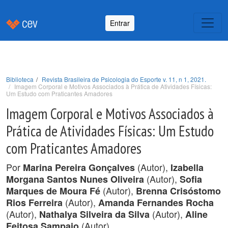
Entrar
Biblioteca
Revista Brasileira de Psicologia do Esporte v. 11, n 1, 2021.
Imagem Corporal e Motivos Associados à Prática de Atividades Físicas:
Um Estudo com Praticantes Amadores
Imagem Corporal e Motivos Associados à
Prática de Atividades Físicas: Um Estudo
com Praticantes Amadores
Por
(Autor),
Marina Pereira Gonçalves
Izabella
(Autor),
Morgana Santos Nunes Oliveira
Sofia
(Autor),
Marques de Moura Fé
Brenna Crisóstomo
(Autor),
Rios Ferreira
Amanda Fernandes Rocha
(Autor),
(Autor),
Nathalya Silveira da Silva
Aline
(Autor).
Feitosa Sampaio