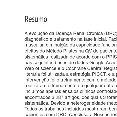
Resumo
A evolução da Doença Renal Crônica (DRC) é 
diagnóstico e tratamento na fase inicial. 
muscular, diminuição da capacidade funcion
efeitos do Método Pilates na QV de pacie
sistemática realizada de acordo com o PRI
nas seguintes bases de dados Google Acad
Web of science e o Cochrane Central Regis
literária foi utilizada a estratégia PICOT, 
intervenção foi o treinamento com o métod
realizaram o treinamento ou qualquer outra 
incluímos apenas ensaios clínicos controla
encontrados 3.287 artigos, dos quais 3 fora
sistemática. Devido a heterogeneidade metod
Todos os trabalhos incluídos mostraram benef
pacientes com DRC.
Nossos resu
Conclusão: