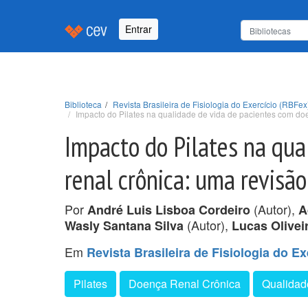
Entrar
Biblioteca
Revista Brasileira de Fisiologia do Exercício (RBFex)
Impacto do Pilates na qualidade de vida de pacientes com doe
Impacto do Pilates na qua
renal crônica: uma revisão
Por
(Autor),
André Luis Lisboa Cordeiro
A
(Autor),
Wasly Santana Silva
Lucas Olivei
Em
Revista Brasileira de Fisiologia do Ex
Pilates
Doença Renal Crônica
Qualidad