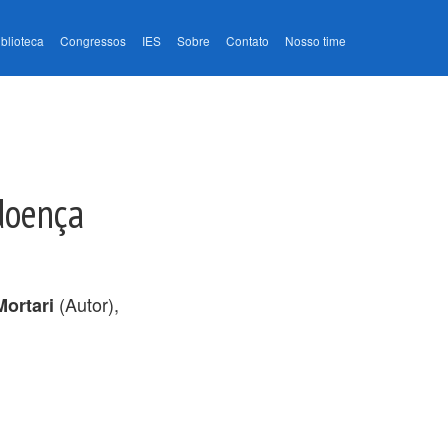
iblioteca
Congressos
IES
Sobre
Contato
Nosso time
doença
(Autor),
Mortari