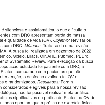
silenciosa e assintomática, o que dificulta o
Pacientes com DRC apresentam perda de massa
al e qualidade de vida (QV).
Revisar os
Objetivo:
ntes com DRC.
Trata-se de uma revisão
Métodos:
SMA. A busca foi realizada em dezembro de 2022
êmico, Scielo, Lilacs, CINAHL, Pubmed, PEDro,
ter of Systematic Review. Para execução da busca
e a população estudada foi paciente com DRC, a
o Pilates, comparado com pacientes que não
intervenção, o desfecho avaliado foi QV e
dos e randomizados.
Foram
Resultados:
m considerados elegíveis para a nossa revisão
ológica, não foi possível realizar meta-análise.
ícios significativos da prática do Pilates na QV de
ltados apontam que a prática de exercício físico