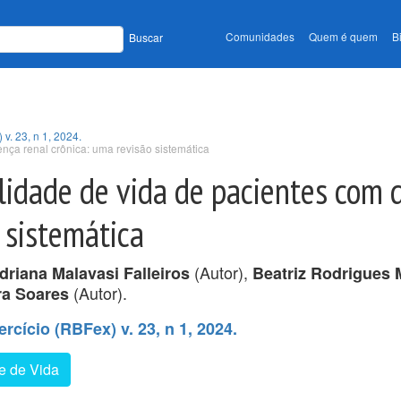
Comunidades
Quem é quem
B
Buscar
 v. 23, n 1, 2024.
nça renal crônica: uma revisão sistemática
lidade de vida de pacientes com 
 sistemática
(Autor),
driana Malavasi Falleiros
Beatriz Rodrigues 
(Autor).
ra Soares
ercício (RBFex) v. 23, n 1, 2024.
e de Vida