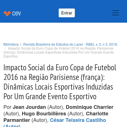
Entrar
Biblioteca
Revista Brasileira de Estudos do Lazer - RBEL v. 3, n 3, 2016.
Impacto Social da Euro Copa de Futebol 2016 na Região Parisiense
(frança): Dinâmicas Locais Esportivas Induzidas Por Um Grande Evento
Esportivo
Impacto Social da Euro Copa de Futebol
2016 na Região Parisiense (frança):
Dinâmicas Locais Esportivas Induzidas
Por Um Grande Evento Esportivo
Por
(Autor),
Jean Jourdan
Dominique Charrier
(Autor),
(Autor),
Hugo Bourbillères
Charlotte
(Autor),
Parmantier
César Teixeira Castilho
.
(Autor)