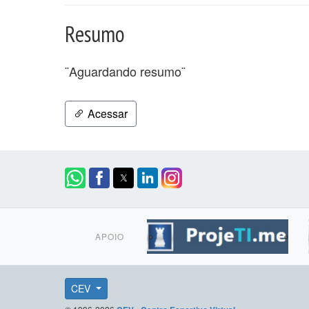
Resumo
¨Aguardando resumo¨
Acessar
APOIO
CEV