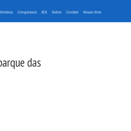
iblioteca
Congressos
IES
Sobre
Contato
Nosso time
parque das