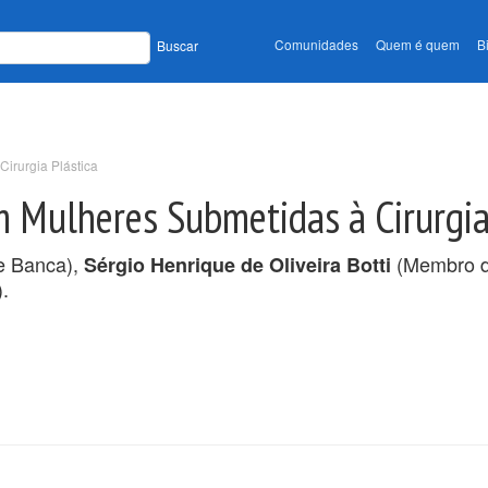
Comunidades
Quem é quem
B
Buscar
Cirurgia Plástica
em Mulheres Submetidas à Cirurgia
 Banca),
(Membro d
Sérgio Henrique de Oliveira Botti
.