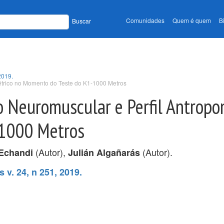
Comunidades
Quem é quem
B
Buscar
2019.
trico no Momento do Teste do K1-1000 Metros
 Neuromuscular e Perfil Antropo
1000 Metros
(Autor),
(Autor).
 Echandi
Julián Algañarás
 v. 24, n 251, 2019.