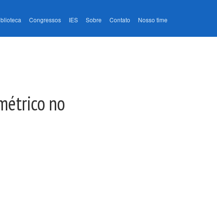
iblioteca
Congressos
IES
Sobre
Contato
Nosso time
métrico no