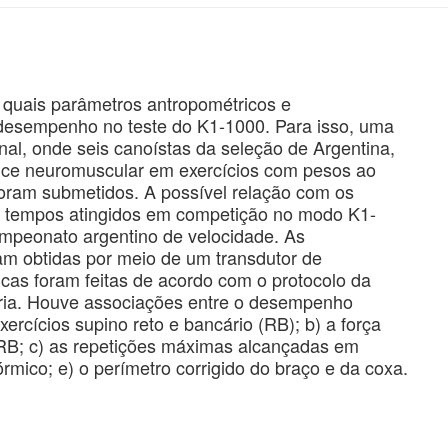
ar quais parâmetros antropométricos e
desempenho no teste do K1-1000. Para isso, uma
onal, onde seis canoístas da seleção de Argentina,
mance neuromuscular em exercícios com pesos ao
oram submetidos. A possível relação com os
os tempos atingidos em competição no modo K1-
ampeonato argentino de velocidade. As
am obtidas por meio de um transdutor de
cas foram feitas de acordo com o protocolo da
ria. Houve associações entre o desempenho
ercícios supino reto e bancário (RB); b) a força
RB; c) as repetições máximas alcançadas em
rmico; e) o perímetro corrigido do braço e da coxa.