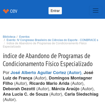
Entrar
Biblioteca
Eventos
Evento: IV Congresso Brasileiro de Ciências do Esporte - CONBRACE s
índice de Abandono de Programas de Condicionamento Físico
Especializado
índice de Abandono de Programas de
Condicionamento Físico Especializado
Por
,
José Alberto Aguilar Cortez (Autor)
José
(Autor),
Luiz de França
Domingos Montagner
(Autor),
(Autor),
Filho
Ricardo Mario Arida
(Autor),
(Autor),
Deborah Dezotti
Márcia Araújo
(Autor),
Ana Lucia C. de Souza
Carla Siedschiag
(Autor).