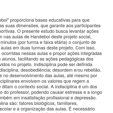
bol" proporciona bases educativas para que
as suas dimensões, que garante aos participantes
sportivas. O presente estudo busca levantar ações
m nas aulas de Handebol deste projeto social,
nutos (por turma e faixa etária) o conjunto de
aulas em duas turmas deste projeto. Com isso,
es ocorridas nessas aulas e propor ações integradas
 alunos, facilitando as ações pedagógicas dos
idos no projeto. Indisciplina pode ser definida
disciplina; desobediência; desordem e/ou rebelião.
nte no desenvolvimento das aulas, até mesmo por
sciplinares envolvem os valores que regem a
 ditam o contexto social. A indisciplina é um dos
o do professor, podendo causar estresse e a longo
ambém em insatisfação profissional e depressão.
ina são: fatores biológicos, familiares,
scolar e a organização das aulas. É necessário