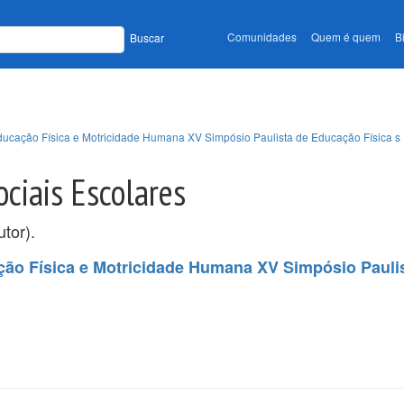
Comunidades
Quem é quem
B
Buscar
Educação Física e Motricidade Humana XV Simpósio Paulista de Educação Física s
ociais Escolares
tor).
ção Física e Motricidade Humana XV Simpósio Pauli