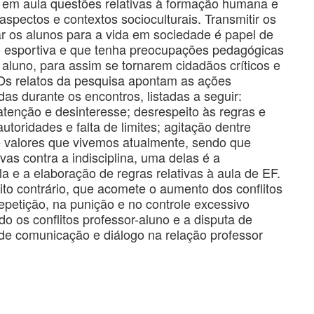
em aula questões relativas à formação humana e
spectos e contextos socioculturais. Transmitir os
r os alunos para a vida em sociedade é papel de
ão esportiva e que tenha preocupações pedagógicas
aluno, para assim se tornarem cidadãos críticos e
 Os relatos da pesquisa apontam as ações
das durante os encontros, listadas a seguir:
atenção e desinteresse; desrespeito às regras e
toridades e falta de limites; agitação dentre
 de valores que vivemos atualmente, sendo que
as contra a indisciplina, uma delas é a
 e a elaboração de regras relativas à aula de EF.
to contrário, que acomete o aumento dos conflitos
epetição, na punição e no controle excessivo
 os conflitos professor-aluno e a disputa de
de comunicação e diálogo na relação professor