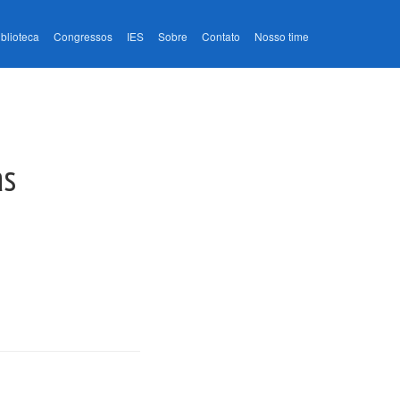
iblioteca
Congressos
IES
Sobre
Contato
Nosso time
as