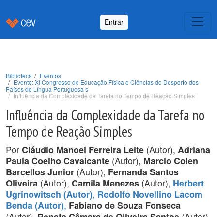
Entrar
Biblioteca
Eventos
Evento: XI Congresso de Educação Física e Ciências do Desporto dos
Países de Língua Portuguesa s
Influência da Complexidade da Tarefa no Tempo de Reação Simples
Influência da Complexidade da Tarefa no
Tempo de Reação Simples
Por
(Autor),
Cláudio Manoel Ferreira Leite
Adriana
(Autor),
Paula Coelho Cavalcante
Marcio Colen
(Autor),
Barcellos Junior
Fernanda Santos
(Autor),
(Autor),
Oliveira
Camila Menezes
Herbert
,
Ugrinowitsch (Autor)
Rodolfo Novellino Lacom
,
Benda (Autor)
Fabiano de Souza Fonseca
(Autor),
(Autor),
Renata Câmara de Oliveira Santos