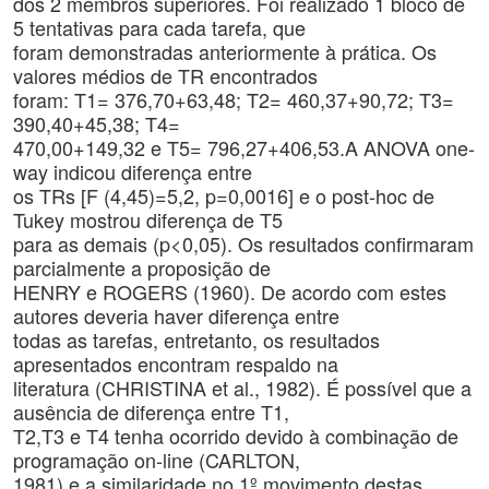
dos 2 membros superiores. Foi realizado 1 bloco de
5 tentativas para cada tarefa, que
foram demonstradas anteriormente à prática. Os
valores médios de TR encontrados
foram: T1= 376,70+63,48; T2= 460,37+90,72; T3=
390,40+45,38; T4=
470,00+149,32 e T5= 796,27+406,53.A ANOVA one-
way indicou diferença entre
os TRs [F (4,45)=5,2, p=0,0016] e o post-hoc de
Tukey mostrou diferença de T5
para as demais (p<0,05). Os resultados confirmaram
parcialmente a proposição de
HENRY e ROGERS (1960). De acordo com estes
autores deveria haver diferença entre
todas as tarefas, entretanto, os resultados
apresentados encontram respaldo na
literatura (CHRISTINA et al., 1982). É possível que a
ausência de diferença entre T1,
T2,T3 e T4 tenha ocorrido devido à combinação de
programação on-line (CARLTON,
1981) e a similaridade no 1º movimento destas