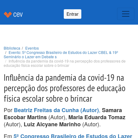
Entrar
Biblioteca
Eventos
Evento: 5º Congresso Brasileiro de Estudos do Lazer CBEL & 19º
Seminário o Lazer em Debate s
Influência da pandemia da covid-19 na percepção dos professores de
educação física escolar sobre o brincar
Influência da pandemia da covid-19 na
percepção dos professores de educação
física escolar sobre o brincar
Por
,
Beatriz Freitas da Cunha (Autor)
Samara
(Autor),
Escobar Martins
Maria Eduarda Tomaz
(Autor),
(Autor).
Luiz Alcyane Marinho
Em
5º Congresso Brasileiro de Estudos do Lazer