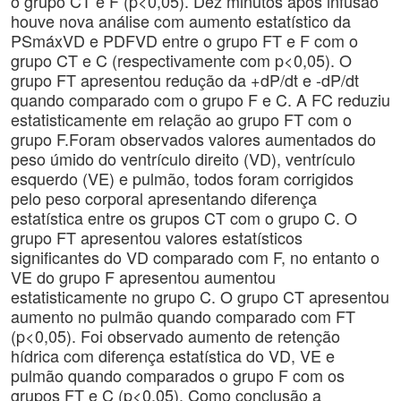
o grupo CT e F (p<0,05). Dez minutos após infusão
houve nova análise com aumento estatístico da
PSmáxVD e PDFVD entre o grupo FT e F com o
grupo CT e C (respectivamente com p<0,05). O
grupo FT apresentou redução da +dP/dt e -dP/dt
quando comparado com o grupo F e C. A FC reduziu
estatisticamente em relação ao grupo FT com o
grupo F.Foram observados valores aumentados do
peso úmido do ventrículo direito (VD), ventrículo
esquerdo (VE) e pulmão, todos foram corrigidos
pelo peso corporal apresentando diferença
estatística entre os grupos CT com o grupo C. O
grupo FT apresentou valores estatísticos
significantes do VD comparado com F, no entanto o
VE do grupo F apresentou aumentou
estatisticamente no grupo C. O grupo CT apresentou
aumento no pulmão quando comparado com FT
(p<0,05). Foi observado aumento de retenção
hídrica com diferença estatística do VD, VE e
pulmão quando comparados o grupo F com os
grupos FT e C (p<0,05). Como conclusão a